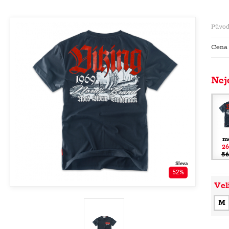
Původ
Cena
Nej
m
26
56
Sleva
52%
Vel
M