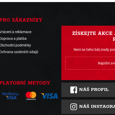
PRO ZÁKAZNÍKY
Vrácení a reklamace
ZÍSKEJTE AKCE
Doprava a platba
Obchodní podmínky
Není se čeho bát,maily pos
Ochrana osobních údajů
PLATOBNÍ METODY
NÁŠ PROFIL
NÁŠ INSTAGR