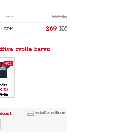
560
Kč
ní cena
269
Kč
 s DPH
dříve zvolte barvu
-52%
odrá
9 Kč
0 Kč
ikost
Tabulka velikostí