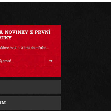
 A NOVINKY Z PRVNÍ
RUKY
íláme max. 1-3 krát do měsíce...
AM