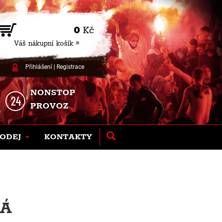
0
Kč
Váš nákupní košík »
Přihlášení
|
Registrace
NONSTOP
PROVOZ
ODEJ
KONTAKTY
RÁ