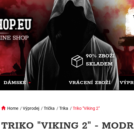
90% ZBOŽÍ
SKLADEM
DÁMSKÉ
VRÁCENÍ ZBOŽÍ
VÝPR
Home
/
Výprodej
/
Trička
/
Trika
/
Triko "Viking 2"
TRIKO "VIKING 2" - MOD