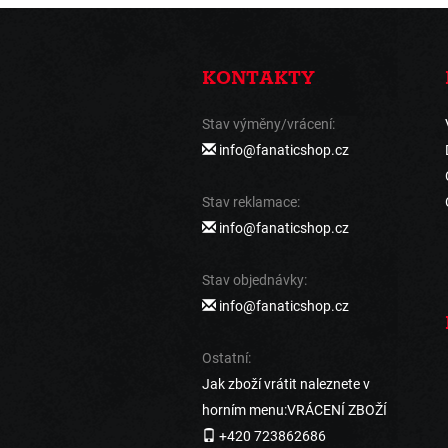
KONTAKTY
Stav výměny/vrácení:
info@fanaticshop.cz
Stav reklamace:
info@fanaticshop.cz
Stav objednávky:
info@fanaticshop.cz
Ostatní:
Jak zboží vrátit naleznete v
horním menu:VRÁCENÍ ZBOŽÍ
+420 723862686