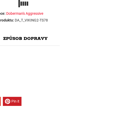
ce:
Doberman's Aggressive
roduktu:
DA_T_VIKING2-TS78
ZPŮSOB DOPRAVY
Pin it