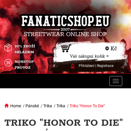
90% ZBOŽÍ
0
Kč
SKLADEM
Váš nákupní košík »
NONSTOP
Přihlášení
|
Registrace
PROVOZ
Toggle
naviga
Home
/
Pánské
/
Trika
/
Trika
/
Triko "Honor To Die"
TRIKO "HONOR TO DIE"