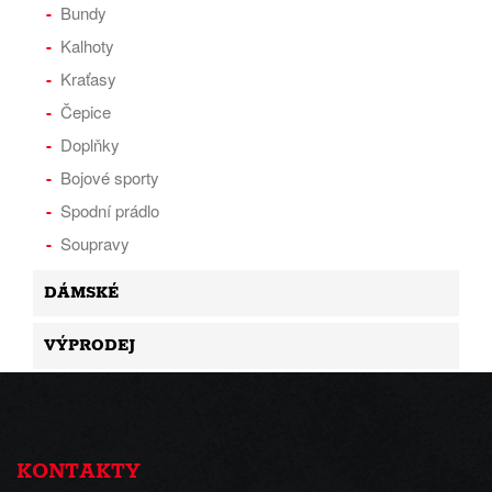
Bundy
Kalhoty
Kraťasy
Čepice
Doplňky
Bojové sporty
Spodní prádlo
Soupravy
DÁMSKÉ
VÝPRODEJ
KONTAKTY