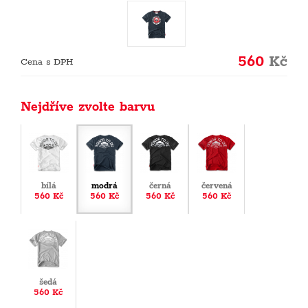
560
Kč
Cena s DPH
Nejdříve zvolte barvu
bílá
modrá
černá
červená
560 Kč
560 Kč
560 Kč
560 Kč
šedá
560 Kč