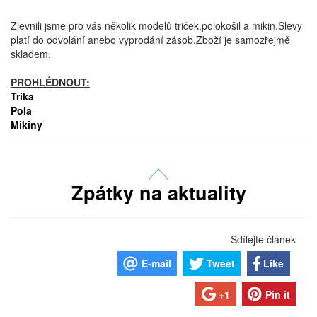
Zlevnili jsme pro vás několik modelů triček,polokošil a mikin.Slevy
platí do odvolání anebo vyprodání zásob.Zboží je samozřejmě
skladem.
PROHLÉDNOUT:
Trika
Pola
Mikiny
Zpátky na aktuality
Sdílejte článek
E-mail
Tweet
Like
+1
Pin it