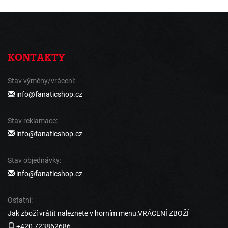
KONTAKTY
Stav výměny/vrácení:
info@fanaticshop.cz
Stav reklamace:
info@fanaticshop.cz
Stav objednávky:
info@fanaticshop.cz
Ostatní:
Jak zboží vrátit naleznete v horním menu:VRÁCENÍ ZBOŽÍ
+420 723862686