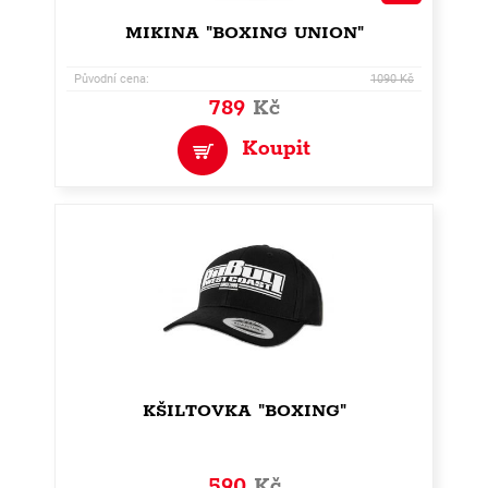
MIKINA "BOXING UNION"
Původní cena:
1090 Kč
789
Kč
Koupit
KŠILTOVKA "BOXING"
590
Kč