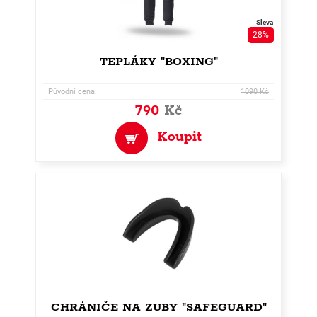
Sleva
28%
TEPLÁKY "BOXING"
Původní cena:
1090 Kč
790
Kč
Koupit
CHRÁNIČE NA ZUBY "SAFEGUARD"