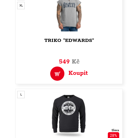
XL
TRIKO "EDWARDS"
549
Kč
Koupit
L
Sleva
28%