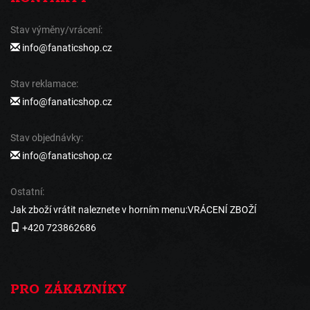
Stav výměny/vrácení:
info@fanaticshop.cz
Stav reklamace:
info@fanaticshop.cz
Stav objednávky:
info@fanaticshop.cz
Ostatní:
Jak zboží vrátit naleznete v horním menu:VRÁCENÍ ZBOŽÍ
+420 723862686
PRO ZÁKAZNÍKY