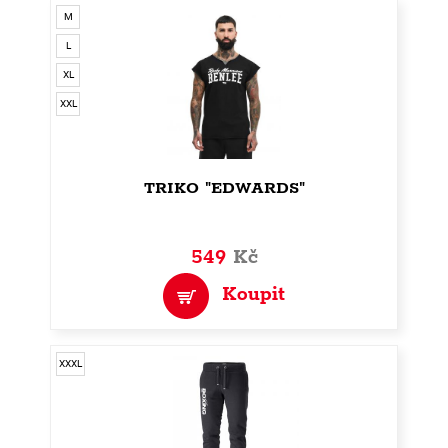
M
L
XL
XXL
TRIKO "EDWARDS"
549
Kč
Koupit
XXXL