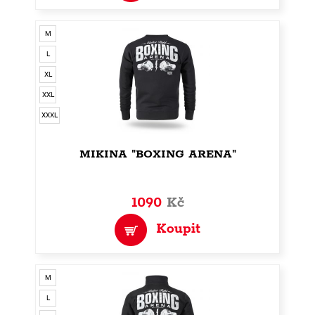
M
L
XL
XXL
XXXL
MIKINA "BOXING ARENA"
1090
Kč
Koupit
M
L