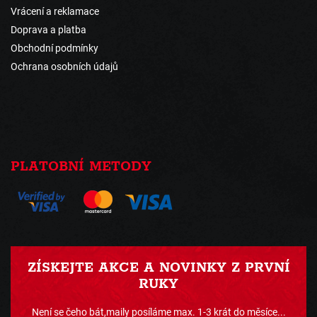
Vrácení a reklamace
Doprava a platba
Obchodní podmínky
Ochrana osobních údajů
PLATOBNÍ METODY
ZÍSKEJTE AKCE A NOVINKY Z PRVNÍ
RUKY
Není se čeho bát,maily posíláme max. 1-3 krát do měsíce...