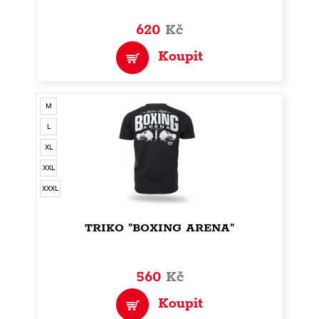
620
Kč
Koupit
M
L
XL
XXL
XXXL
TRIKO "BOXING ARENA"
560
Kč
Koupit