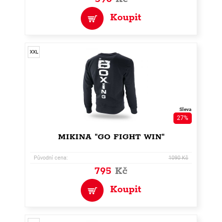
Koupit
XXL
Sleva
27%
MIKINA "GO FIGHT WIN"
Původní cena:
1090 Kč
795
Kč
Koupit