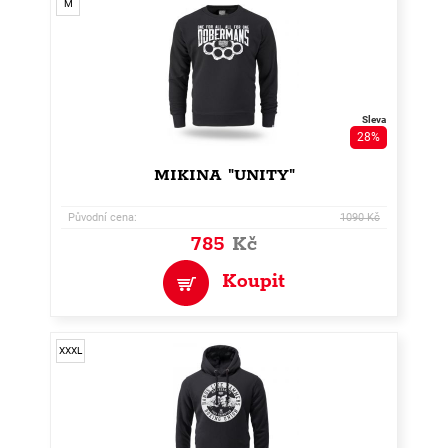
M
Sleva
28%
MIKINA "UNITY"
Původní cena:
1090 Kč
785
Kč
Koupit
XXXL