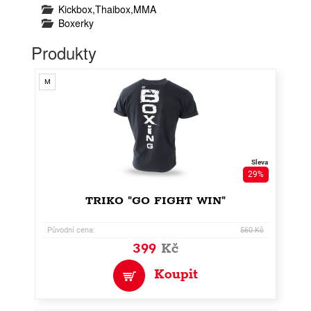
Kickbox,Thaibox,MMA
Boxerky
Produkty
M
Sleva
29%
TRIKO "GO FIGHT WIN"
Původní cena:
560 Kč
399
Kč
Koupit