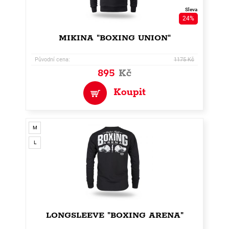
Sleva
24%
MIKINA "BOXING UNION"
Původní cena:
1175 Kč
895
Kč
Koupit
M
L
LONGSLEEVE "BOXING ARENA"