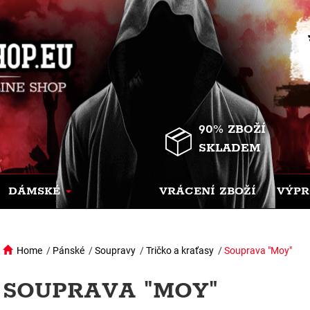
90% ZBOŽÍ
SKLADEM
DÁMSKÉ
VRÁCENÍ ZBOŽÍ
VÝPR
Home
/
Pánské
/
Soupravy
/
Tričko a kraťasy
/
Souprava "Moy"
SOUPRAVA "MOY"