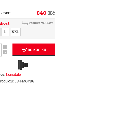
840
Kč
 s DPH
ikost
Tabulka velikostí
L
XXL
+
DO KOŠÍKU
-
ce:
Lonsdale
roduktu:
LS-T-MOYBG