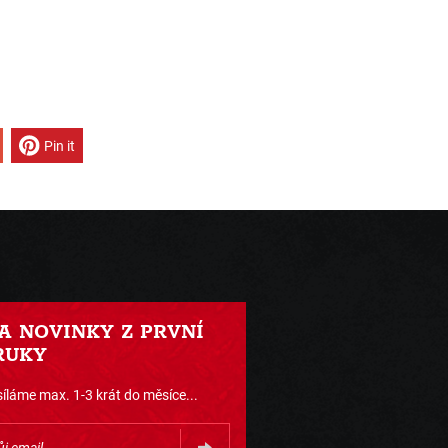
Pin it
 A NOVINKY Z PRVNÍ
RUKY
íláme max. 1-3 krát do měsíce...