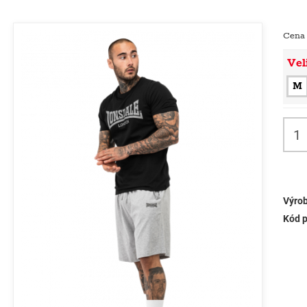
Cena
Vel
M
Výrob
Kód p