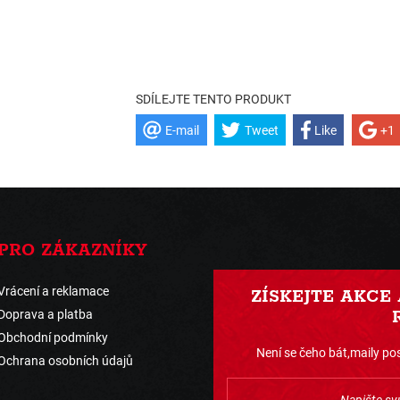
SDÍLEJTE TENTO PRODUKT
E-mail
Tweet
Like
+1
PRO ZÁKAZNÍKY
Vrácení a reklamace
ZÍSKEJTE AKCE
Doprava a platba
Obchodní podmínky
Není se čeho bát,maily pos
Ochrana osobních údajů