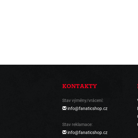
KONTAKTY
Stav výměny/vrácení:
info@fanaticshop.cz
Stav reklamace:
info@fanaticshop.cz