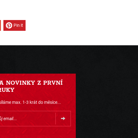
Pin it
 A NOVINKY Z PRVNÍ
RUKY
íláme max. 1-3 krát do měsíce...