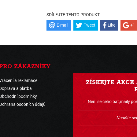
SDÍLEJTE TENTO PRODUKT
E-mail
Tweet
Like
+1
PRO ZÁKAZNÍKY
Vrácení a reklamace
ZÍSKEJTE AKCE
Doprava a platba
Obchodní podmínky
Není se čeho bát,maily pos
Ochrana osobních údajů