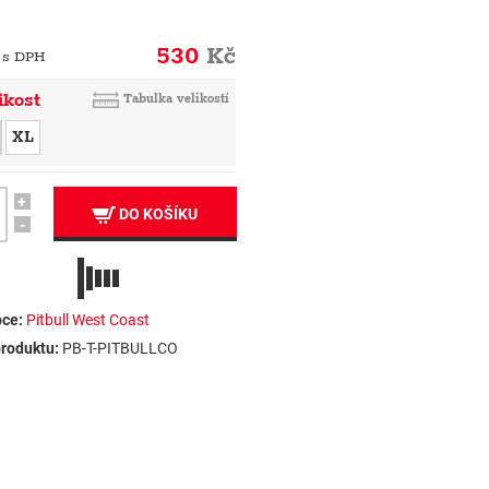
530
Kč
 s DPH
ikost
Tabulka velikostí
XL
+
DO KOŠÍKU
-
ce:
Pitbull West Coast
roduktu:
PB-T-PITBULLCO