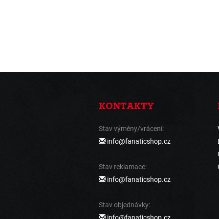
KONTAKTY
Stav výměny/vrácení:
info@fanaticshop.cz
Stav reklamace:
info@fanaticshop.cz
Stav objednávky:
info@fanaticshop.cz