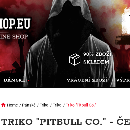
90% ZBOŽÍ
SKLADEM
DÁMSKÉ
VRÁCENÍ ZBOŽÍ
VÝPR
Home
/
Pánské
/
Trika
/
Trika
/
Triko "Pitbull Co."
TRIKO "PITBULL CO." - Č