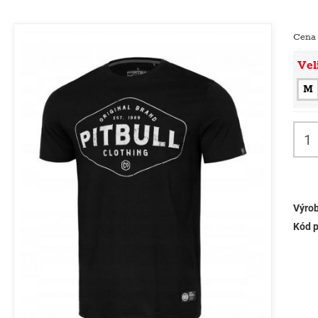
Cena
Vel
M
Výrob
Kód p