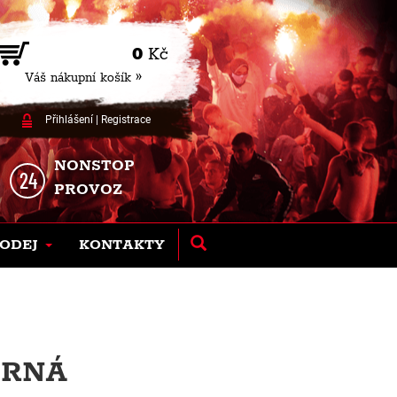
0
Kč
Váš nákupní košík »
Přihlášení
|
Registrace
NONSTOP
PROVOZ
ODEJ
KONTAKTY
ERNÁ