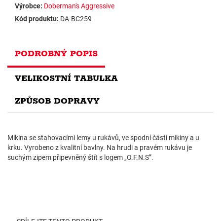
Výrobce:
Doberman's Aggressive
Kód produktu:
DA-BC259
PODROBNÝ POPIS
VELIKOSTNÍ TABULKA
ZPŮSOB DOPRAVY
Mikina se stahovacími lemy u rukávů, ve spodní části mikiny a u
krku. Vyrobeno z kvalitní bavlny. Na hrudi a pravém rukávu je
suchým zipem připevněný štít s logem „O.F.N.S”.