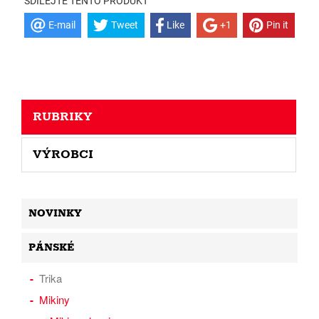
SDÍLEJTE TENTO PRODUKT
E-mail
Tweet
Like
+1
Pin it
RUBRIKY
VÝROBCI
NOVINKY
PÁNSKÉ
Trika
Mikiny