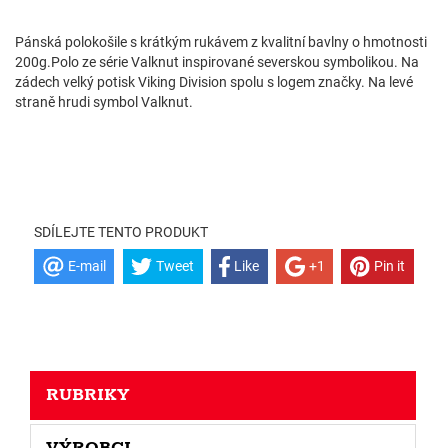
Pánská polokošile s krátkým rukávem z kvalitní bavlny o hmotnosti
200g.Polo ze série Valknut inspirované severskou symbolikou. Na
zádech velký potisk Viking Division spolu s logem značky. Na levé
straně hrudi symbol Valknut.
SDÍLEJTE TENTO PRODUKT
E-mail
Tweet
Like
+1
Pin it
RUBRIKY
VÝROBCI