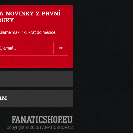
 A NOVINKY Z PRVNÍ
RUKY
íláme max. 1-3 krát do měsíce...
AM
Copyright © 2026 FANATICSHOP.CZ