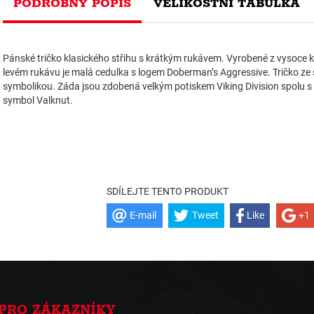
PODROBNÝ POPIS
VELIKOSTNÍ TABULKA
Pánské tričko klasického střihu s krátkým rukávem. Vyrobené z vysoce k
levém rukávu je malá cedulka s logem Doberman’s Aggressive. Tričko ze 
symbolikou. Záda jsou zdobená velkým potiskem Viking Division spolu s 
symbol Valknut.
SDÍLEJTE TENTO PRODUKT
E-mail
Tweet
Like
+1
PRO ZÁKAZNÍKY