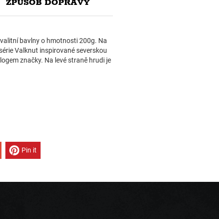
ZPŮSOB DOPRAVY
valitní bavlny o hmotnosti 200g. Na
série Valknut inspirované severskou
logem značky. Na levé straně hrudi je
Pin it