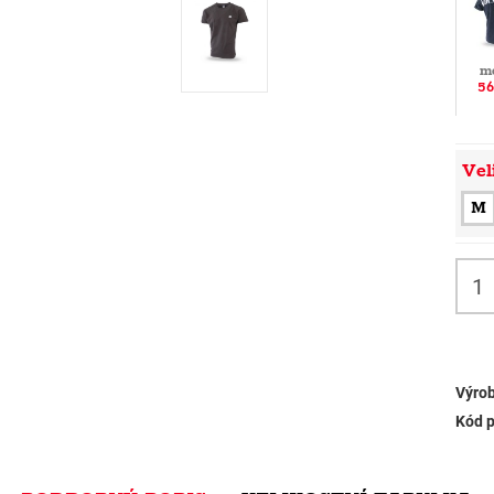
m
56
Vel
M
Výrob
Kód p