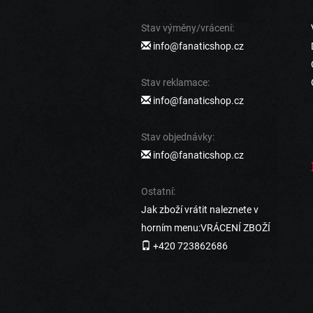
Stav výměny/vrácení:
info@fanaticshop.cz
Stav reklamace:
info@fanaticshop.cz
Stav objednávky:
info@fanaticshop.cz
Ostatní:
Jak zboží vrátit naleznete v
horním menu:VRÁCENÍ ZBOŽÍ
+420 723862686