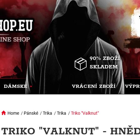
90% ZBOŽÍ
SKLADEM
DÁMSKÉ
VRÁCENÍ ZBOŽÍ
VÝPR
Home
/
Pánské
/
Trika
/
Trika
/
Triko "Valknut"
TRIKO "VALKNUT" - HNĚ