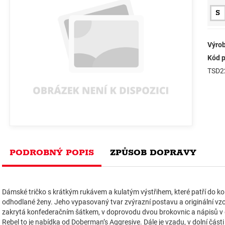
S
Výrob
Kód p
TSD2
PODROBNÝ POPIS
ZPŮSOB DOPRAVY
Dámské tričko s krátkým rukávem a kulatým výstřihem, které patří do 
odhodlané ženy. Jeho vypasovaný tvar zvýrazní postavu a originální vzo
zakrytá konfederačním šátkem, v doprovodu dvou brokovnic a nápisů v go
Rebel to je nabídka od Doberman’s Aggresive. Dále je vzadu, v dolní část