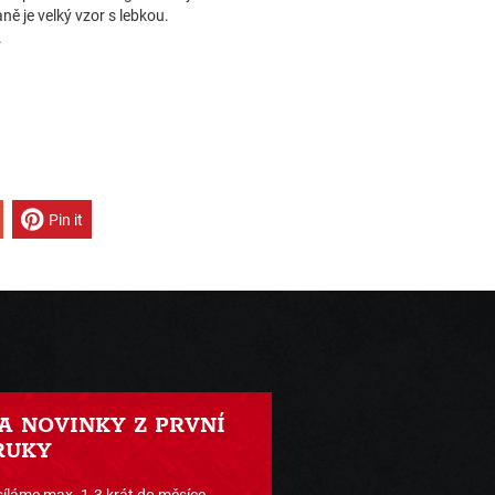
ně je velký vzor s lebkou.
.
Pin it
 A NOVINKY Z PRVNÍ
RUKY