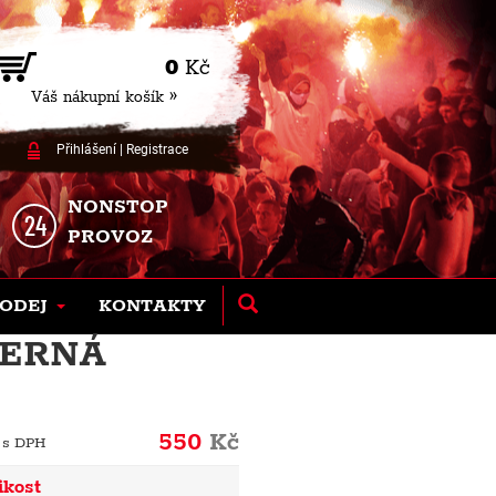
0
Kč
Váš nákupní košík »
Přihlášení
|
Registrace
NONSTOP
PROVOZ
ODEJ
KONTAKTY
 ČERNÁ
550
Kč
 s DPH
ikost