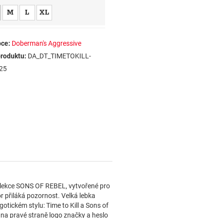
M
L
XL
ce:
Doberman's Aggressive
roduktu:
DA_DT_TIMETOKILL-
25
kolekce SONS OF REBEL, vytvořené pro
r přiláká pozornost. Velká lebka
tickém stylu: Time to Kill a Sons of
i na pravé straně logo značky a heslo