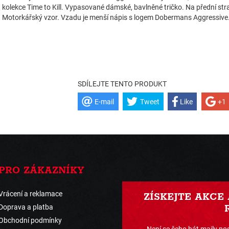
kolekce Time to Kill. Vypasované dámské, bavlněné tričko. Na přední stra
Motorkářský vzor. Vzadu je menší nápis s logem Dobermans Aggressive
SDÍLEJTE TENTO PRODUKT
E-mail
Tweet
Like
+1
PRO ZÁKAZNÍKY
Vrácení a reklamace
ZÍSKEJTE AKCE
Doprava a platba
Obchodní podmínky