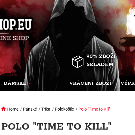
90% ZBOŽÍ
SKLADEM
DÁMSKÉ
VRÁCENÍ ZBOŽÍ
VÝPR
Home
/
Pánské
/
Trika
/
Polokošile
/
Polo "Time to Kill"
POLO "TIME TO KILL"