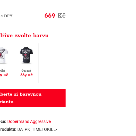
669
Kč
 s DPH
dříve zvolte barvu
bílá
černá
9 Kč
669 Kč
berte si barevnou
riantu
ce:
Doberman's Aggressive
roduktu:
DA_PK_TIMETOKILL-