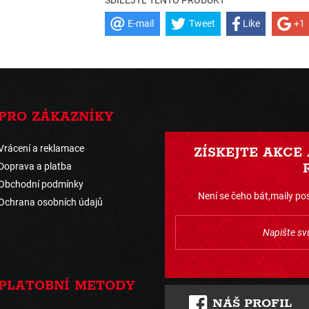
E-mail
Tweet
Like
+1
PRO ZÁKAZNÍKY
Vrácení a reklamace
ZÍSKEJTE AKCE
Doprava a platba
Obchodní podmínky
Není se čeho bát,maily pos
Ochrana osobních údajů
PLATOBNÍ METODY
NÁŠ PROFIL