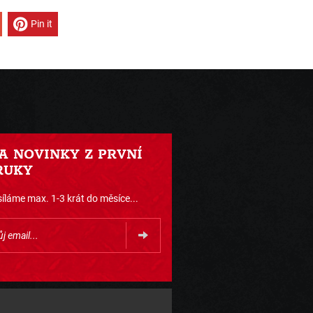
Pin it
 A NOVINKY Z PRVNÍ
RUKY
íláme max. 1-3 krát do měsíce...