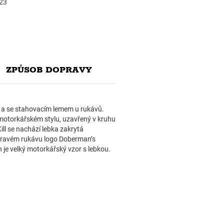
23
ZPŮSOB DOPRAVY
em a se stahovacím lemem u rukávů.
motorkářském stylu, uzavřený v kruhu
ll se nachází lebka zakrytá
a pravém rukávu logo Doberman’s
 je velký motorkářský vzor s lebkou.