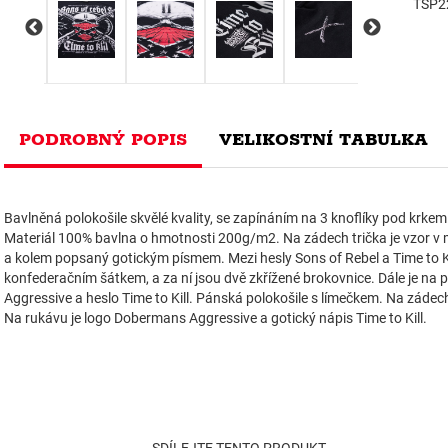
TSP2
PODROBNÝ POPIS
VELIKOSTNÍ TABULKA
Bavlněná polokošile skvělé kvality, se zapínáním na 3 knoflíky pod krk
Materiál 100% bavlna o hmotnosti 200g/m2. Na zádech trička je vzor v 
a kolem popsaný gotickým písmem. Mezi hesly Sons of Rebel a Time to Ki
konfederačním šátkem, a za ní jsou dvě zkřížené brokovnice. Dále je n
Aggressive a heslo Time to Kill. Pánská polokošile s límečkem. Na zádech
Na rukávu je logo Dobermans Aggressive a gotický nápis Time to Kill.
SDÍLEJTE TENTO PRODUKT