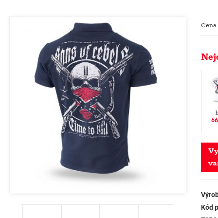
Cena
Nej
66
Vy
va
Výrob
Kód p