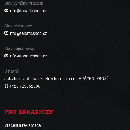
Stav výměny/vrácení:
info@fanaticshop.cz
Stav reklamace:
info@fanaticshop.cz
Stav objednávky:
info@fanaticshop.cz
Ostatní:
Jak zboží vrátit naleznete v horním menu:VRÁCENÍ ZBOŽÍ
+420 723862686
PRO ZÁKAZNÍKY
Vrácení a reklamace