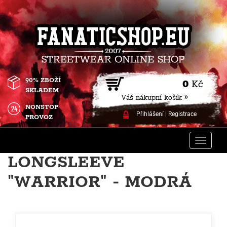
90% ZBOŽÍ
0
Kč
SKLADEM
Váš nákupní košík »
NONSTOP
Přihlášení
|
Registrace
PROVOZ
Toggle
naviga
LONGSLEEVE
"WARRIOR" - MODRÁ