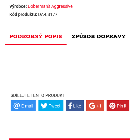
Výrobce:
Doberman's Aggressive
Kód produktu:
DA-LS177
PODROBNÝ POPIS
ZPŮSOB DOPRAVY
SDÍLEJTE TENTO PRODUKT
E-mail
Tweet
Like
+1
Pin it