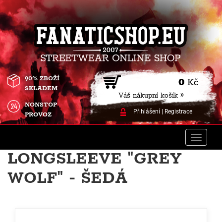
90% ZBOŽÍ
0
Kč
SKLADEM
Váš nákupní košík »
NONSTOP
Přihlášení
|
Registrace
PROVOZ
Toggle
naviga
LONGSLEEVE "GREY
WOLF" - ŠEDÁ