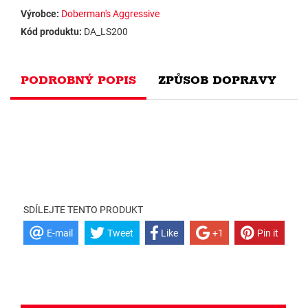
Výrobce:
Doberman's Aggressive
Kód produktu:
DA_LS200
PODROBNÝ POPIS
ZPŮSOB DOPRAVY
SDÍLEJTE TENTO PRODUKT
E-mail
Tweet
Like
+1
Pin it