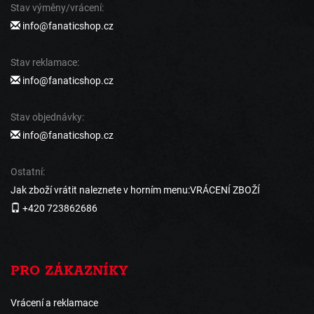
Stav výměny/vrácení:
info@fanaticshop.cz
Stav reklamace:
info@fanaticshop.cz
Stav objednávky:
info@fanaticshop.cz
Ostatní:
Jak zboží vrátit naleznete v horním menu:VRÁCENÍ ZBOŽÍ
+420 723862686
PRO ZÁKAZNÍKY
Vrácení a reklamace