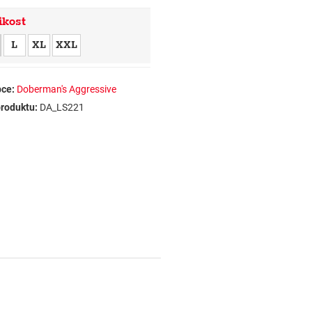
ikost
L
XL
XXL
ce:
Doberman's Aggressive
roduktu:
DA_LS221