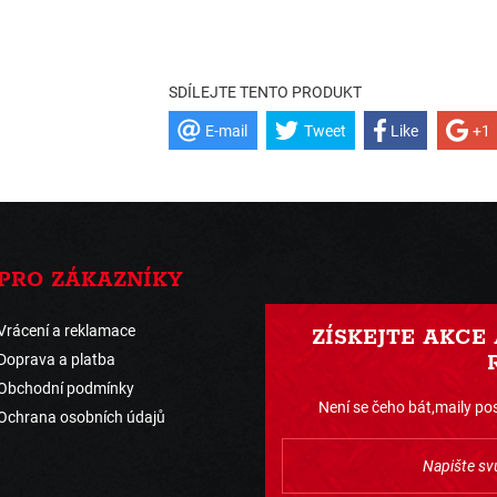
SDÍLEJTE TENTO PRODUKT
E-mail
Tweet
Like
+1
PRO ZÁKAZNÍKY
Vrácení a reklamace
ZÍSKEJTE AKCE
Doprava a platba
Obchodní podmínky
Není se čeho bát,maily pos
Ochrana osobních údajů