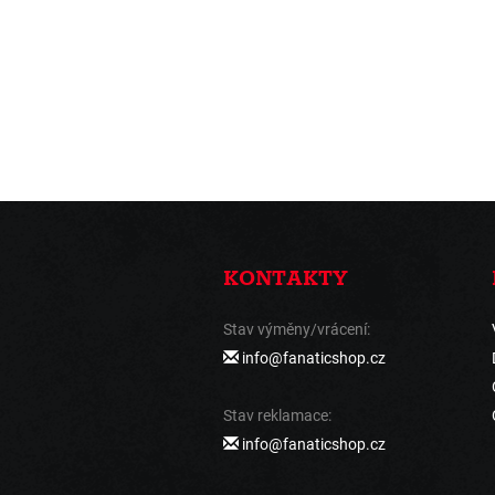
KONTAKTY
Stav výměny/vrácení:
info@fanaticshop.cz
Stav reklamace:
info@fanaticshop.cz