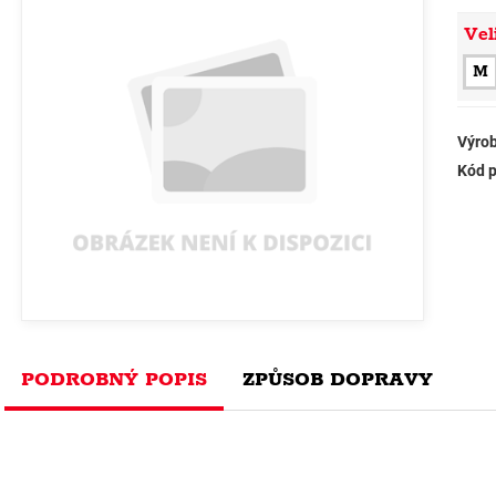
Vel
M
Výrob
Kód p
PODROBNÝ POPIS
ZPŮSOB DOPRAVY