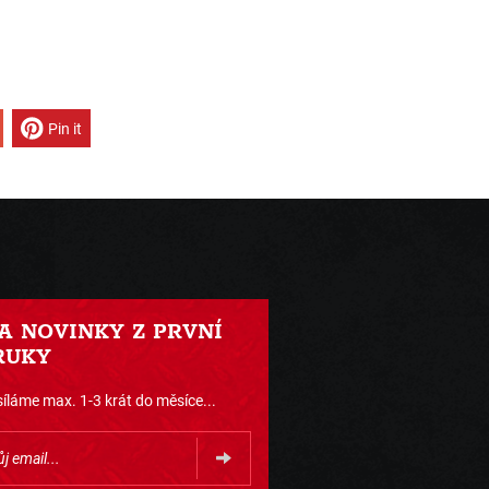
Pin it
 A NOVINKY Z PRVNÍ
RUKY
íláme max. 1-3 krát do měsíce...