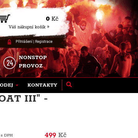
0
Kč
Váš nákupní košík »
Přihlášení
|
Registrace
NONSTOP
PROVOZ
ODEJ
KONTAKTY
T III" -
499
Kč
 s DPH