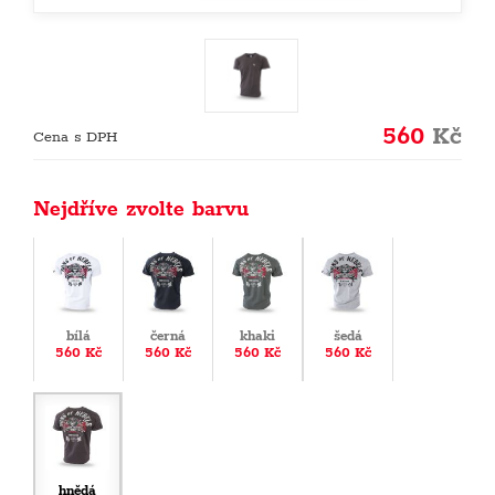
560
Kč
Cena s DPH
Nejdříve zvolte barvu
bílá
černá
khaki
šedá
560 Kč
560 Kč
560 Kč
560 Kč
hnědá