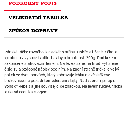
PODROBNÝ POPIS
VELIKOSTNÍ TABULKA
ZPŮSOB DOPRAVY
Pánské tričko rovného, klasického střihu. Dobře střižené tričko je
vyrobeno z vysoce kvalitní bavlny o hmotnosti 200g. Pod krkem
zakončené stahovacím lemem. Na levé straně, na hrudi vytištěné
číslo 13 a ozdobné nápisy pod ním. Na zadní straně trička je velký
potisk ve dvou barvách, který zobrazuje lebku a dvě zkřížené
brokovnice, na pozadí konfederační vlajky. Nad vzorem je nápis
Sons of Rebels a jiné související se značkou. Na levém rukávu trička
je tkaná cedulka s logem.