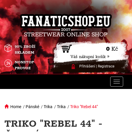
90% ZBOŽÍ
0
Kč
SKLADEM
Váš nákupní košík »
NONSTOP
Přihlášení
|
Registrace
PROVOZ
Toggle
naviga
Home
/
Pánské
/
Trika
/
Trika
/
Triko "Rebel 44"
TRIKO "REBEL 44" -