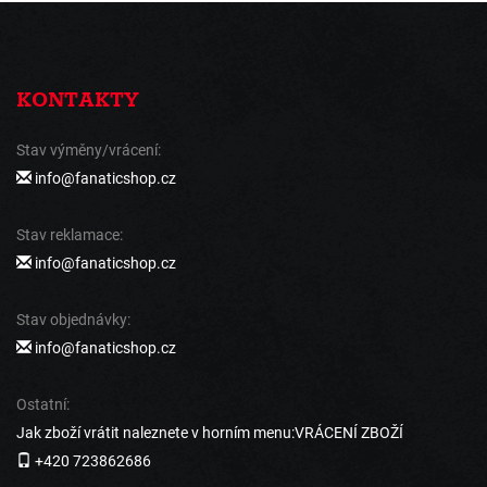
KONTAKTY
Stav výměny/vrácení:
info@fanaticshop.cz
Stav reklamace:
info@fanaticshop.cz
Stav objednávky:
info@fanaticshop.cz
Ostatní:
Jak zboží vrátit naleznete v horním menu:VRÁCENÍ ZBOŽÍ
+420 723862686