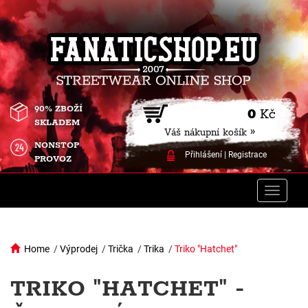
90% ZBOŽÍ
0
Kč
SKLADEM
Váš nákupní košík »
NONSTOP
Přihlášení
|
Registrace
PROVOZ
Toggle
naviga
Home
/
Výprodej
/
Trička
/
Trika
/
Triko "Hatchet"
TRIKO "HATCHET" -