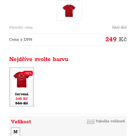
560
Kč
Původní cena
249
Kč
Cena s DPH
Nejdříve zvolte barvu
-56%
červená
249 Kč
560 Kč
Velikost
Tabulka velikostí
M