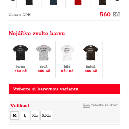
560
Kč
Cena s DPH
Nejdříve zvolte barvu
černá
šedá
bílá
hnědá
560 Kč
560 Kč
560 Kč
560 Kč
Vyberte si barevnou variantu
Velikost
Tabulka velikostí
M
L
XL
XXL