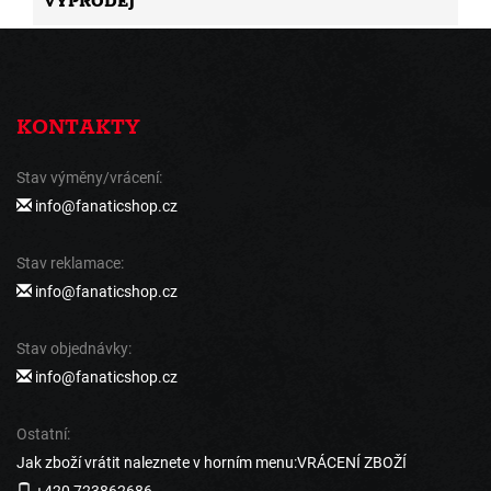
VÝPRODEJ
KONTAKTY
Stav výměny/vrácení:
info@fanaticshop.cz
Stav reklamace:
info@fanaticshop.cz
Stav objednávky:
info@fanaticshop.cz
Ostatní:
Jak zboží vrátit naleznete v horním menu:VRÁCENÍ ZBOŽÍ