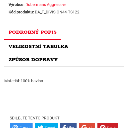
Výrobce:
Doberman's Aggressive
Kód produktu:
DA_T_DIVISION44-TS122
PODROBNÝ POPIS
VELIKOSTNÍ TABULKA
ZPŮSOB DOPRAVY
Materiál: 100% bavlna
SDÍLEJTE TENTO PRODUKT
E-mail
Tweet
Like
+1
Pin it