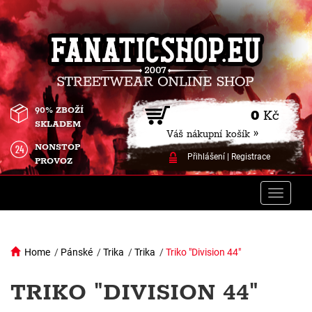
90% ZBOŽÍ
0
Kč
SKLADEM
Váš nákupní košík »
NONSTOP
Přihlášení
|
Registrace
PROVOZ
Toggle
naviga
Home
/
Pánské
/
Trika
/
Trika
/
Triko "Division 44"
TRIKO "DIVISION 44"